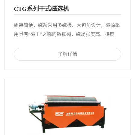
CTG系列干式磁选机
组装简便，磁系采用多磁极、大包角设计，磁源采
用具有“磁王”之称的钕铁硼，磁场强度高、梯度
大，特别适用于磁性铁矿干选抛尾、提纯，大大减
轻了磨机的承受力，使磨机由吃粗粮变为精粮。
了解详情