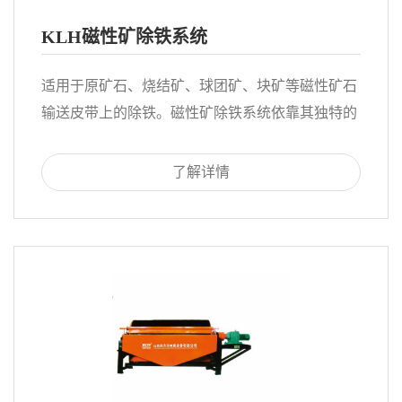
KLH磁性矿除铁系统
适用于原矿石、烧结矿、球团矿、块矿等磁性矿石
输送皮带上的除铁。磁性矿除铁系统依靠其独特的
磁路设计对所选物料进行多次分离，从而将铁磁性
杂物以带矿量最少的方式从磁性矿物料中吸除，达
了解详情
到保护需破碎设备的目的。