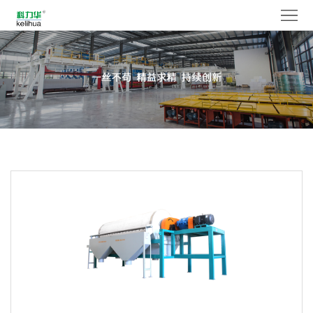
网
站
走
首
进
产
页
科
品
新
力
中
闻
服
华
心
与
务
人
媒
中
力
联
体
心
资
系
语
源
我
言
们