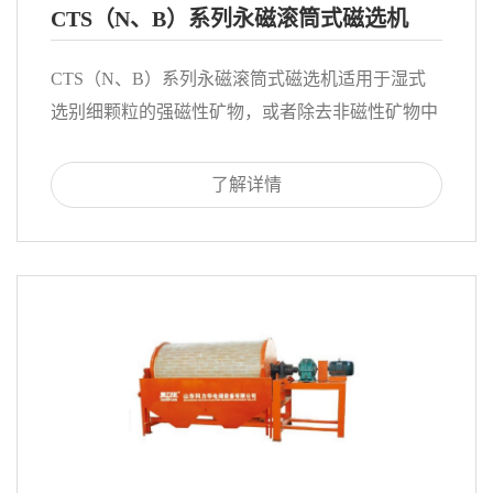
CTS（N、B）系列永磁滚筒式磁选机
CTS（N、B）系列永磁滚筒式磁选机适用于湿式
选别细颗粒的强磁性矿物，或者除去非磁性矿物中
混杂的强磁性矿物。本机可以连续给矿和排矿，磁
场深度大，工作间隙大，具有较高的处理能力。
了解详情