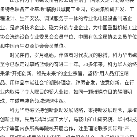
山东科力华电磁设备有限公司坐落于“国家火炬计划磁电装
备特色装备产业基地”临朐县城南工业园，它是集科研开发、工
程设计、生产安装、调试服务于一体的专业化电磁设备制造企
业，是高新技术企业、磁力分选专业企业，为中国重型机械工业
协会洗选设备专业委员会会员单位、中国有色金属协会会员单位
和中国再生资源协会会员单位。
时光荏苒，岁月砥砺。伴随着时代发展的脉搏，科力华电磁
至今已然走过筚路蓝缕的奋进二十年。20多年来，科力华人始终
秉承“开拓创新、领先未来”的企业宗旨，坚持“用人品打造精
品、用精品奉献社会”的服务理念，踔厉奋发，锐意创新，在行
业内取得了令人瞩目的骄人业绩，如同一颗璀璨夺目的耀眼明
珠，在磁电装备领域熠熠生辉。
科力华电磁坚持创新驱动发展战略，秉持新发展理念，厚植
创新土壤，先后与华北理工大学，马鞍山矿山研究院、华中科技
大学等国内多所高等院校开展合作，注重理论联系实际和“产、