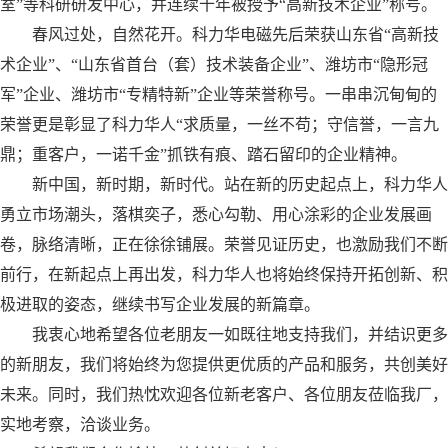
室”等科研研发中心，并连续十年被授予“高新技术企业”称号。
春风过处，自然花开。科力华电磁先后荣获山东省“高新技
术企业”、“山东省首台（套）技术装备企业”、潍坊市“隐形冠
军”企业、潍坊市“专精特新”企业等荣誉称号。一串串沉甸甸的
荣誉更是彰显了科力华人“求质量，一丝不苟；守信誉，一言九
鼎；重客户，一诺千金”抓铁有痕、踏石留印的企业精神。
新中国，新时期，新时代。站在新的历史起点上，科力华人
勇立市场潮头，落棋奕子，悉心勾勒、用心涂彩的企业发展画
卷，脉络清晰，正在徐徐铺展。荣誉见证历史，也激励我们不断
前行，在新起点上再出发，科力华人也将始终保持开拓创新、积
极进取的姿态，继续书写企业发展的新篇章。
我衷心地希望各位老朋友一如既往地支持我们，并结识更多
的新朋友，我们将始终为您提供更优质的产品和服务，共创美好
未来。同时，我们热忱欢迎各位新老客户、各位朋友莅临我厂，
实地考察，洽谈业务。