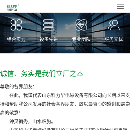
网
站
走
首
进
产
综合实力
设备先进
专业团队
服务无忧
页
科
品
新
力
中
闻
服
华
心
诚信、务实是我们立厂之本
与
务
人
媒
中
力
联
尊敬的各界朋友：
在此，我谨代表山东科力华电磁设备有限公司向长期以来支
体
心
资
系
语
持和帮助我公司发展的社会各界朋友，致以最衷心的感谢和最崇
源
我
高的敬意！
言
钟灵毓秀，山水临朐。
们