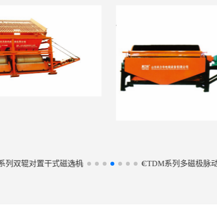
18系列双辊对置干式磁选机
CTDM系列多磁极脉