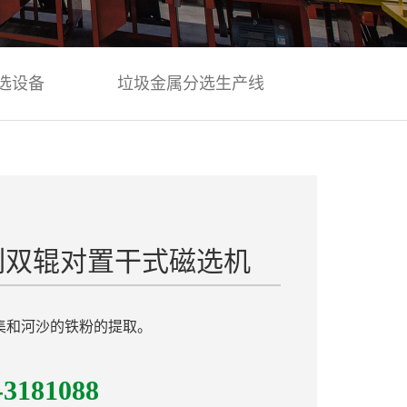
选设备
垃圾金属分选生产线
8系列双辊对置干式磁选机
集和河沙的铁粉的提取。
-3181088