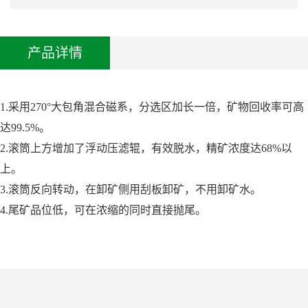
产品详情
1.采用270°大包角混合磁系，分选区加长一倍，矿物回收率可高
达99.5%。
2.滚筒上方增加了浮动压滤辊，有效脱水，精矿浓度达68%以
上。
3.滚筒反向转动，在卸矿侧用刮板卸矿，不用卸矿水。
4.尾矿品位低，可在浓缩的同时直接抛尾。