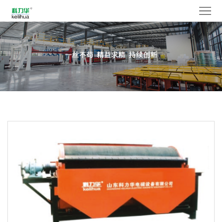
网
站
走
首
进
产
页
科
品
新
力
中
闻
服
华
心
与
务
人
媒
中
力
联
体
心
资
系
语
源
我
言
们